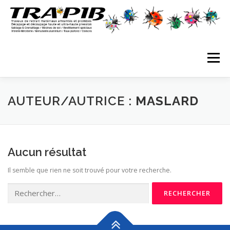
Aller
au
contenu
Menu
INDUSTRIE
BÂTIMENT
AUTEUR/AUTRICE :
MASLARD
DÉSAMIANTAGE / RETRAITS CMR
Aucun résultat
Il semble que rien ne soit trouvé pour votre recherche.
ULTRA HAUTE PRESSION
VIDÉOS
Rechercher :
CERTIFICATIONS
CONTACTS / PLAN